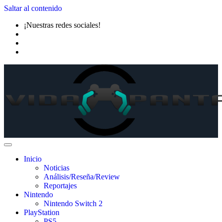
Saltar al contenido
¡Nuestras redes sociales!
Inicio
Noticias
Análisis/Reseña/Review
Reportajes
Nintendo
Nintendo Switch 2
PlayStation
PS5