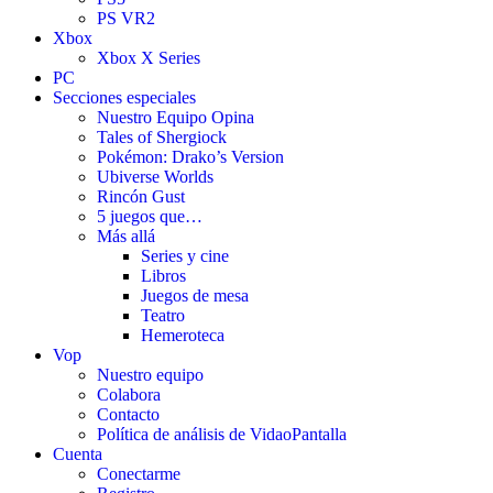
PS VR2
Xbox
Xbox X Series
PC
Secciones especiales
Nuestro Equipo Opina
Tales of Shergiock
Pokémon: Drako’s Version
Ubiverse Worlds
Rincón Gust
5 juegos que…
Más allá
Series y cine
Libros
Juegos de mesa
Teatro
Hemeroteca
Vop
Nuestro equipo
Colabora
Contacto
Política de análisis de VidaoPantalla
Cuenta
Conectarme