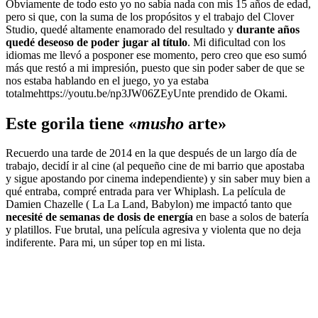
Obviamente de todo esto yo no sabía nada con mis 15 años de edad,
pero si que, con la suma de los propósitos y el trabajo del Clover
Studio, quedé altamente enamorado del resultado y
durante años
quedé deseoso de poder jugar al título
. Mi dificultad con los
idiomas me llevó a posponer ese momento, pero creo que eso sumó
más que restó a mi impresión, puesto que sin poder saber de que se
nos estaba hablando en el juego, yo ya estaba
totalmehttps://youtu.be/np3JW06ZEyUnte prendido de Okami.
Este gorila tiene «
musho
arte»
Recuerdo una tarde de 2014 en la que después de un largo día de
trabajo, decidí ir al cine (al pequeño cine de mi barrio que apostaba
y sigue apostando por cinema independiente) y sin saber muy bien a
qué entraba, compré entrada para ver Whiplash. La película de
Damien Chazelle ( La La Land, Babylon) me impactó tanto que
necesité de semanas de dosis de energía
en base a solos de batería
y platillos. Fue brutal, una película agresiva y violenta que no deja
indiferente. Para mi, un súper top en mi lista.