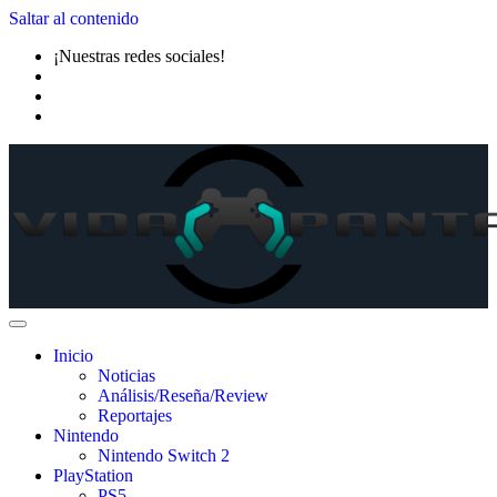
Saltar al contenido
¡Nuestras redes sociales!
Inicio
Noticias
Análisis/Reseña/Review
Reportajes
Nintendo
Nintendo Switch 2
PlayStation
PS5