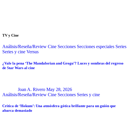
TV y Cine
Análisis/Reseña/Review
Cine
Secciones
Secciones especiales
Series
Series y cine
Versus
¿Vale la pena ‘The Mandalorian and Grogu’? Luces y sombras del regreso
de Star Wars al cine
Joan A. Rivero
May 28, 2026
Análisis/Reseña/Review
Cine
Secciones
Series y cine
Crítica de ‘Hokum’: Una atmósfera gótica brillante para un guión que
abarca demasiado