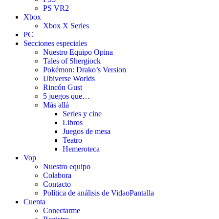
PS VR2
Xbox
Xbox X Series
PC
Secciones especiales
Nuestro Equipo Opina
Tales of Shergiock
Pokémon: Drako’s Version
Ubiverse Worlds
Rincón Gust
5 juegos que…
Más allá
Series y cine
Libros
Juegos de mesa
Teatro
Hemeroteca
Vop
Nuestro equipo
Colabora
Contacto
Política de análisis de VidaoPantalla
Cuenta
Conectarme