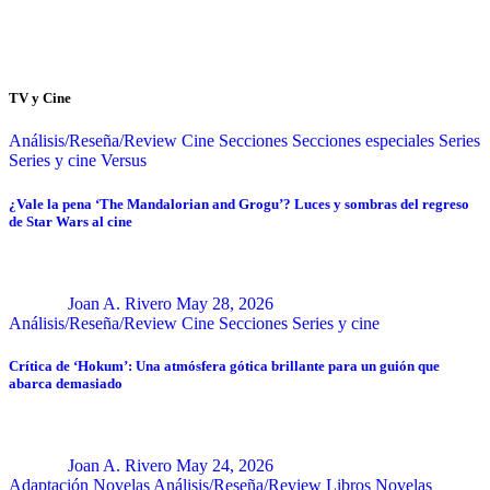
TV y Cine
Análisis/Reseña/Review
Cine
Secciones
Secciones especiales
Series
Series y cine
Versus
¿Vale la pena ‘The Mandalorian and Grogu’? Luces y sombras del regreso
de Star Wars al cine
Joan A. Rivero
May 28, 2026
Análisis/Reseña/Review
Cine
Secciones
Series y cine
Crítica de ‘Hokum’: Una atmósfera gótica brillante para un guión que
abarca demasiado
Joan A. Rivero
May 24, 2026
Adaptación Novelas
Análisis/Reseña/Review
Libros
Novelas