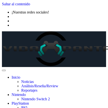
Saltar al contenido
¡Nuestras redes sociales!
Inicio
Noticias
Análisis/Reseña/Review
Reportajes
Nintendo
Nintendo Switch 2
PlayStation
PS5