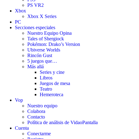
PS VR2
Xbox
Xbox X Series
PC
Secciones especiales
Nuestro Equipo Opina
Tales of Shergiock
Pokémon: Drako’s Version
Ubiverse Worlds
Rincón Gust
5 juegos que…
Más allá
Series y cine
Libros
Juegos de mesa
Teatro
Hemeroteca
Vop
Nuestro equipo
Colabora
Contacto
Política de análisis de VidaoPantalla
Cuenta
Conectarme