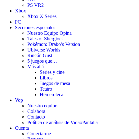
PS VR2
Xbox
Xbox X Series
PC
Secciones especiales
Nuestro Equipo Opina
Tales of Shergiock
Pokémon: Drako’s Version
Ubiverse Worlds
Rincón Gust
5 juegos que…
Más allá
Series y cine
Libros
Juegos de mesa
Teatro
Hemeroteca
Vop
Nuestro equipo
Colabora
Contacto
Política de análisis de VidaoPantalla
Cuenta
Conectarme