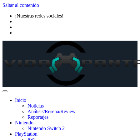
Saltar al contenido
¡Nuestras redes sociales!
Inicio
Noticias
Análisis/Reseña/Review
Reportajes
Nintendo
Nintendo Switch 2
PlayStation
PS5