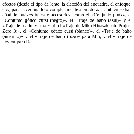
efectos (desde el tipo de lente, la elección del encuadre, el enfoque,
etc.) para hacer una foto completamente aterradora. También se han
añadido nuevos trajes y accesorios, como el «Conjunto punk», el
«Conjunto gótico cursi (negro)», el «Traje de baño (azul)» y el
«Traje de triatlón» para Yuri; el «Traje de Miku Hinasaki (de Project
Zero 3)», el «Conjunto gótico cursi (blanco)», el «Traje de baño
(amarillo)» y el «Traje de baño (rosa)» para Miu; y el «Traje de
novio» para Ren.