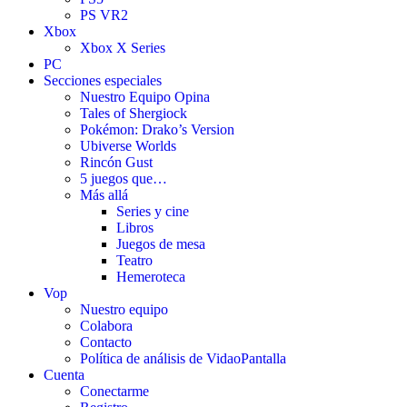
PS VR2
Xbox
Xbox X Series
PC
Secciones especiales
Nuestro Equipo Opina
Tales of Shergiock
Pokémon: Drako’s Version
Ubiverse Worlds
Rincón Gust
5 juegos que…
Más allá
Series y cine
Libros
Juegos de mesa
Teatro
Hemeroteca
Vop
Nuestro equipo
Colabora
Contacto
Política de análisis de VidaoPantalla
Cuenta
Conectarme