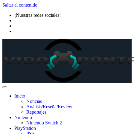
Saltar al contenido
¡Nuestras redes sociales!
Inicio
Noticias
Análisis/Reseña/Review
Reportajes
Nintendo
Nintendo Switch 2
PlayStation
PS5