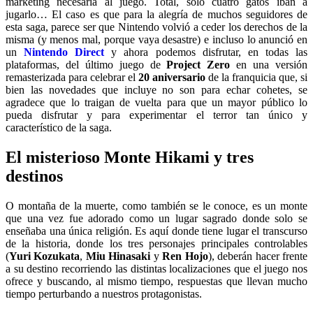
marketing necesaria al juego. Total, solo cuatro gatos iban a
jugarlo… El caso es que para la alegría de muchos seguidores de
esta saga, parece ser que Nintendo volvió a ceder los derechos de la
misma (y menos mal, porque vaya desastre) e incluso lo anunció en
un
Nintendo Direct
y ahora podemos disfrutar, en todas las
plataformas, del último juego de
Project Zero
en una versión
remasterizada para celebrar el
20 aniversario
de la franquicia que, si
bien las novedades que incluye no son para echar cohetes, se
agradece que lo traigan de vuelta para que un mayor público lo
pueda disfrutar y para experimentar el terror tan único y
característico de la saga.
El misterioso Monte Hikami y tres
destinos
O montaña de la muerte, como también se le conoce, es un monte
que una vez fue adorado como un lugar sagrado donde solo se
enseñaba una única religión. Es aquí donde tiene lugar el transcurso
de la historia, donde los tres personajes principales controlables
(
Yuri Kozukata
,
Miu Hinasaki
y
Ren Hojo
), deberán hacer frente
a su destino recorriendo las distintas localizaciones que el juego nos
ofrece y buscando, al mismo tiempo, respuestas que llevan mucho
tiempo perturbando a nuestros protagonistas.