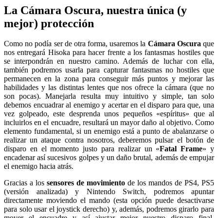
La Cámara Oscura, nuestra única (y
mejor) protección
Como no podía ser de otra forma, usaremos la
Cámara Oscura
que
nos entregará Hisoka para hacer frente a los fantasmas hostiles que
se interpondrán en nuestro camino. Además de luchar con ella,
también podremos usarla para capturar fantasmas no hostiles que
permanecen en la zona para conseguir más puntos y mejorar las
habilidades y las distintas lentes que nos ofrece la cámara (que no
son pocas). Manejarla resulta muy intuitivo y simple, tan solo
debemos encuadrar al enemigo y acertar en el disparo para que, una
vez golpeado, este desprenda unos pequeños «espíritus» que al
incluirlos en el encuadre, resultará un mayor daño al objetivo. Como
elemento fundamental, si un enemigo está a punto de abalanzarse o
realizar un ataque contra nosotros, deberemos pulsar el botón de
disparo en el momento justo para realizar un «
Fatal Frame
» y
encadenar así sucesivos golpes y un daño brutal, además de empujar
el enemigo hacia atrás.
Gracias a los
sensores de movimiento
de los mandos de PS4, PS5
(versión analizada) y Nintendo Switch, podremos apuntar
directamente moviendo el mando (esta opción puede desactivarse
para solo usar el joystick derecho) y, además, podremos girarlo para
mover el encuadre y así ajustar mejor nuestro disparo final.