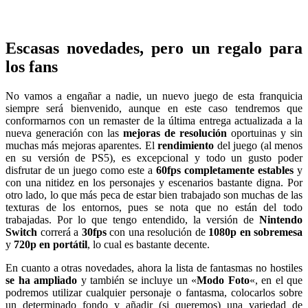
Escasas novedades, pero un regalo para
los fans
No vamos a engañar a nadie, un nuevo juego de esta franquicia
siempre será bienvenido, aunque en este caso tendremos que
conformarnos con un remaster de la última entrega actualizada a la
nueva generación con las
mejoras de resolución
oportuinas y sin
muchas más mejoras aparentes. El
rendimiento
del juego (al menos
en su versión de PS5), es excepcional y todo un gusto poder
disfrutar de un juego como este a
60fps completamente estables
y
con una nitidez en los personajes y escenarios bastante digna. Por
otro lado, lo que más peca de estar bien trabajado son muchas de las
texturas de los entornos, pues se nota que no están del todo
trabajadas. Por lo que tengo entendido, la versión de
Nintendo
Switch
correrá a
30fps
con una resolución de
1080p en sobremesa
y
720p en portátil
, lo cual es bastante decente.
En cuanto a otras novedades, ahora la lista de fantasmas no hostiles
se ha ampliado
y también se incluye un «
Modo Foto
«, en el que
podremos utilizar cualquier personaje o fantasma, colocarlos sobre
un determinado fondo y añadir (si queremos) una variedad de