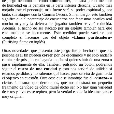
de juego denominada como «
humedad
«, indicada por el medidor
de humedad en la pantalla en la parte inferior derecha. Cuanto más
mojado esté el personaje, más fuerte será su poder espiritual y, por
tanto, sus ataques con la Cámara Oscura. Sin embargo, esto también
significa que el porcentaje de encuentros con fantasmas hostiles será
mucho mayor y la defensa del jugador también se verá reducida.
Además, el hecho de ser atacado por un espíritu también hará que
este medidor se incremente. Este medidor puede vaciarse por
completo si hacemos uso del objeto «
Llama purificadora
»
(Purifying flame en inglés).
Otras novedades que presentó este juego fue el hecho de que los
personajes al fin pueden
correr
por los escenarios y no solo andar o
caminar de prisa, lo cual ayuda mucho si quieres huir de una zona o
pasar rápidamente de ella. También, pulsando un botón, podremos
seguir el
rastro de una entidad
y esto nos servirá de utilidad si
estamos perdidos y no sabemos qué hacer, pues servirá de guía hacia
el objetivo en cuestión. Otra cosa que se introdujo fue el «
vistazo
» a
ciertos fantasmas que derrotemos, que nos mostrará un pequeño
fragmento de vídeo de cómo murió dicho ser. No hay gran variedad
de estos y a veces se repiten, pero la verdad es que la idea me parece
muy original.