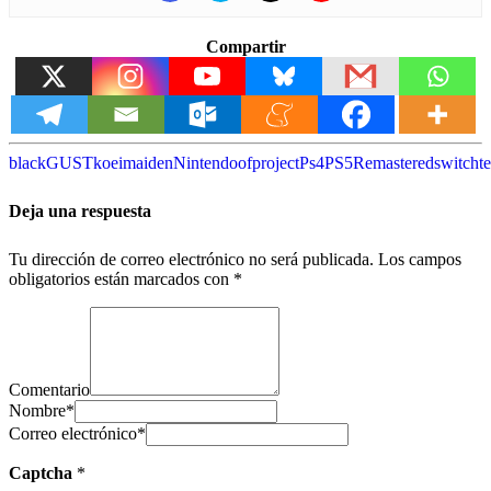
Compartir
black
GUST
koei
maiden
Nintendo
of
project
Ps4
PS5
Remastered
switch
t
Deja una respuesta
Tu dirección de correo electrónico no será publicada.
Los campos
obligatorios están marcados con
*
Comentario
Nombre
*
Correo electrónico
*
Captcha
*