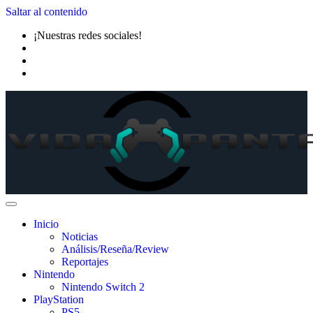
Saltar al contenido
¡Nuestras redes sociales!
Inicio
Noticias
Análisis/Reseña/Review
Reportajes
Nintendo
Nintendo Switch 2
PlayStation
PS5