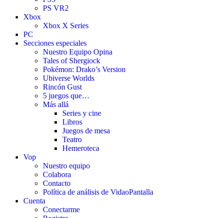
PS VR2
Xbox
Xbox X Series
PC
Secciones especiales
Nuestro Equipo Opina
Tales of Shergiock
Pokémon: Drako’s Version
Ubiverse Worlds
Rincón Gust
5 juegos que…
Más allá
Series y cine
Libros
Juegos de mesa
Teatro
Hemeroteca
Vop
Nuestro equipo
Colabora
Contacto
Política de análisis de VidaoPantalla
Cuenta
Conectarme