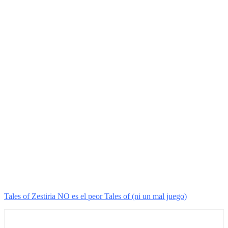
Tales of Zestiria NO es el peor Tales of (ni un mal juego)