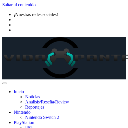
Saltar al contenido
¡Nuestras redes sociales!
Inicio
Noticias
Análisis/Reseña/Review
Reportajes
Nintendo
Nintendo Switch 2
PlayStation
PS5