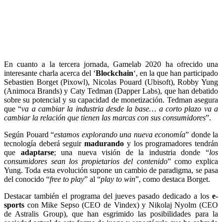
En cuanto a la tercera jornada, Gamelab 2020 ha ofrecido una
interesante charla acerca del ‘
Blockchain
‘, en la que han participado
Sebastien Borget (Pixowl), Nicolas Pouard (Ubisoft), Robby Yung
(Animoca Brands) y Caty Tedman (Dapper Labs), que han debatido
sobre su potencial y su capacidad de monetización. Tedman asegura
que “
va a cambiar la industria desde la base… a corto plazo va a
cambiar la relación que tienen las marcas con sus consumidores
”.
Según Pouard “
estamos explorando una nueva economía
” donde la
tecnología deberá seguir
madurando
y los programadores tendrán
que
adaptarse
; una nueva visión de la industria donde “
los
consumidores sean los propietarios del contenido
” como explica
Yung. Toda esta evolución supone un cambio de paradigma, se pasa
del conocido “
free to play
” al “
play to win
”, como destaca Borget.
Destacar también el programa del jueves pasado dedicado a los
e-
sports
con Mike Sepso (CEO de Vindex) y Nikolaj Nyolm (CEO
de Astralis Group), que han esgrimido las posibilidades para la