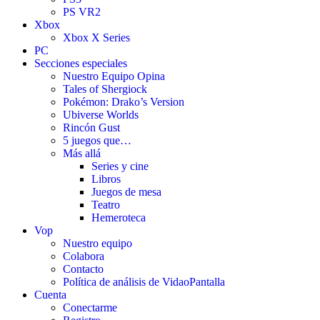
PS VR2
Xbox
Xbox X Series
PC
Secciones especiales
Nuestro Equipo Opina
Tales of Shergiock
Pokémon: Drako’s Version
Ubiverse Worlds
Rincón Gust
5 juegos que…
Más allá
Series y cine
Libros
Juegos de mesa
Teatro
Hemeroteca
Vop
Nuestro equipo
Colabora
Contacto
Política de análisis de VidaoPantalla
Cuenta
Conectarme