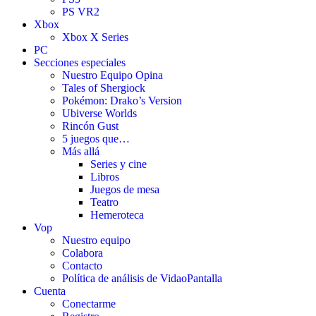
PS VR2
Xbox
Xbox X Series
PC
Secciones especiales
Nuestro Equipo Opina
Tales of Shergiock
Pokémon: Drako’s Version
Ubiverse Worlds
Rincón Gust
5 juegos que…
Más allá
Series y cine
Libros
Juegos de mesa
Teatro
Hemeroteca
Vop
Nuestro equipo
Colabora
Contacto
Política de análisis de VidaoPantalla
Cuenta
Conectarme