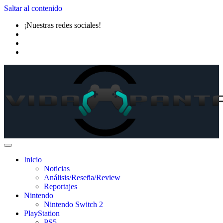
Saltar al contenido
¡Nuestras redes sociales!
Inicio
Noticias
Análisis/Reseña/Review
Reportajes
Nintendo
Nintendo Switch 2
PlayStation
PS5