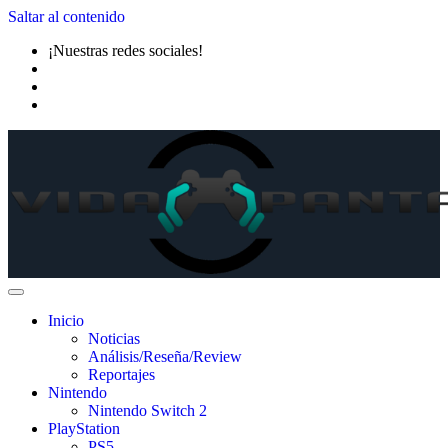
Saltar al contenido
¡Nuestras redes sociales!
Inicio
Noticias
Análisis/Reseña/Review
Reportajes
Nintendo
Nintendo Switch 2
PlayStation
PS5