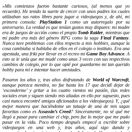
»Mis comienzos fueron bastante curiosos, (al menos que yo
recuerde). He tenido la suerte de crecer con unos padres los cuales
utilizaban sus ratos libres para jugar a videojuegos y, de ahí, mi
primera consola:
PlayStation 1
como un autorregalo por su
aniversario. La verdad es que tenían gustos muy dispares: mi madre
era de juegos de acción como el propio
Tomb Raider
, mientras que
mi padre era más del género RPG como la saga
Final Fantasy
.
Nunca tuve problemas con ellos respecto a mis hobbies, aunque la
cosa cambiaba si hablaba de ellos en el colegio o instituto. Era una
apestada, una friki por llevar en el recreo mi
Game Boy Advance
. A
esto se le unía que me mudé como unas 3 veces con sus respectivos
cambios de colegio, por lo que opté por guardarme mi tan querido
hobby para mí e intentar hacer amistades.
Pasaron los años y, tras años disfrutando de
World of Warcraft
,
aunque parezca mentira, no fue hasta los 17 que decidí dejar de
‘esconderme’ y gritar a los cuatro vientos mi pasión, (las redes
sociales eran y siguen siendo mis aliadas en ello por supuesto, pues
casi nunca encontré amigos aficionados a los videojuegos). Y, ¿qué
mejor manera que haciéndome un tatuaje de una de mis sagas
favoritas como es
Assassin’s Creed
? Sinceramente, no sé qué me
llegó a pasar para cambiar el chip, pero fue lo mejor que me pudo
pasar en la vida. Poco tiempo después empecé a escribir sobre
videojuegos en una web y, tras años, aquí sigo dando y