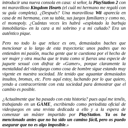
introducir una nueva consola en casa: si señor, la
PlayStation 2
con
mi maravilloso
Kingdom Hearts
(el cuál mi hermano me regaló con
su guía completa).
¿Después? Una maravillosa
Wii
aparecía en
casa de mi hermana, con su tabla, sus juegos familiares y como no,
el monopoly. ¿Cuántas veces les habrá «explotado la burbuja
inmobiliaria» en la cara a mi sobrino y a mi cuñado? Era un
auténtico pique.
Pero no todo lo que reluce es oro, demasiados baches que
mencionar a lo largo de esta trayectoria: unos padres que no
entienden mi pasión, mucha gente que te cuestiona por el hecho de
ser mujer y otra mucha que te trata como si fueras una especie de
juguete sexual con disfraz de «Gamer», porque claramente la
mentalidad del videojuego como cosa de hombre sigue estando muy
vigente en nuestra sociedad.
He tenido que aguantar demasiados
insultos, bromas, etc. Pero aquí estoy, luchando por lo que quiero,
yendo a contracorriente con esta sociedad para demostrar que el
cambio es posible.
¿Actualmente que ha pasado con esta historia? pues aquí me tenéis,
trabajando en un
GAME
, escribiendo como periodista oficial de
videojuegos en una revista dedicada a ello y a la espera de
comenzar un máster impartido por
PlayStation
.
Ya os he
mencionado antes que no ha sido un camino fácil, pero os puedo
asegurar que no es algo imposible
.»