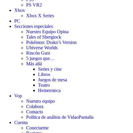
PS VR2
Xbox
Xbox X Series
PC
Secciones especiales
Nuestro Equipo Opina
Tales of Shergiock
Pokémon: Drako’s Version
Ubiverse Worlds
Rincón Gust
5 juegos que…
Más allá
Series y cine
Libros
Juegos de mesa
Teatro
Hemeroteca
Vop
Nuestro equipo
Colabora
Contacto
Política de análisis de VidaoPantalla
Cuenta
Conectarme