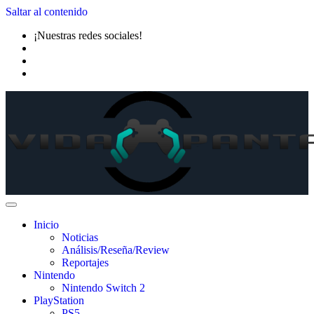
Saltar al contenido
¡Nuestras redes sociales!
Inicio
Noticias
Análisis/Reseña/Review
Reportajes
Nintendo
Nintendo Switch 2
PlayStation
PS5