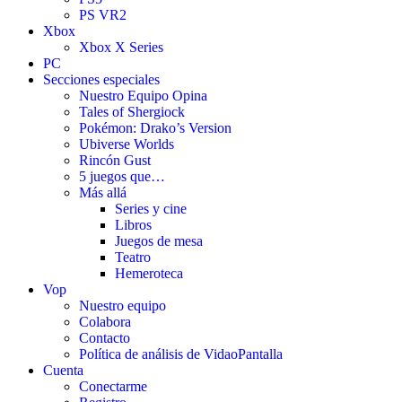
PS VR2
Xbox
Xbox X Series
PC
Secciones especiales
Nuestro Equipo Opina
Tales of Shergiock
Pokémon: Drako’s Version
Ubiverse Worlds
Rincón Gust
5 juegos que…
Más allá
Series y cine
Libros
Juegos de mesa
Teatro
Hemeroteca
Vop
Nuestro equipo
Colabora
Contacto
Política de análisis de VidaoPantalla
Cuenta
Conectarme