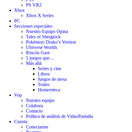
PS VR2
Xbox
Xbox X Series
PC
Secciones especiales
Nuestro Equipo Opina
Tales of Shergiock
Pokémon: Drako’s Version
Ubiverse Worlds
Rincón Gust
5 juegos que…
Más allá
Series y cine
Libros
Juegos de mesa
Teatro
Hemeroteca
Vop
Nuestro equipo
Colabora
Contacto
Política de análisis de VidaoPantalla
Cuenta
Conectarme