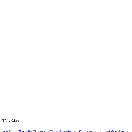
TV y Cine
Análisis/Reseña/Review
Cine
Secciones
Secciones especiales
Series