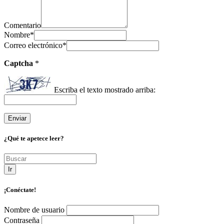
Comentario
Nombre
*
Correo electrónico
*
Captcha
*
Escriba el texto mostrado arriba:
¿Qué te apetece leer?
Ir
¡Conéctate!
Nombre de usuario
Contraseña