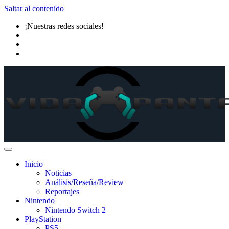
Saltar al contenido
¡Nuestras redes sociales!
Inicio
Noticias
Análisis/Reseña/Review
Reportajes
Nintendo
Nintendo Switch 2
PlayStation
PS5