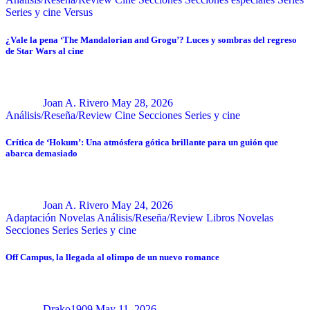
Series y cine
Versus
¿Vale la pena ‘The Mandalorian and Grogu’? Luces y sombras del regreso
de Star Wars al cine
Joan A. Rivero
May 28, 2026
Análisis/Reseña/Review
Cine
Secciones
Series y cine
Crítica de ‘Hokum’: Una atmósfera gótica brillante para un guión que
abarca demasiado
Joan A. Rivero
May 24, 2026
Adaptación Novelas
Análisis/Reseña/Review
Libros
Novelas
Secciones
Series
Series y cine
Off Campus, la llegada al olimpo de un nuevo romance
Drako1909
May 11, 2026