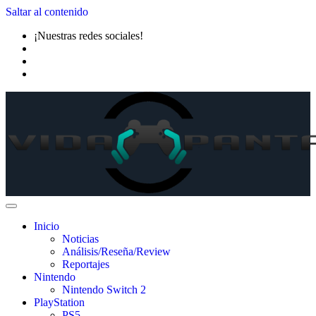
Saltar al contenido
¡Nuestras redes sociales!
Inicio
Noticias
Análisis/Reseña/Review
Reportajes
Nintendo
Nintendo Switch 2
PlayStation
PS5