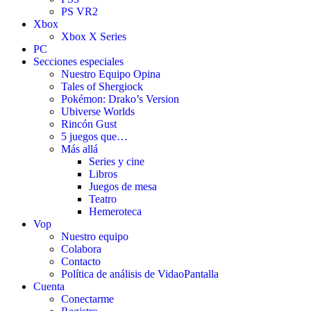
PS VR2
Xbox
Xbox X Series
PC
Secciones especiales
Nuestro Equipo Opina
Tales of Shergiock
Pokémon: Drako’s Version
Ubiverse Worlds
Rincón Gust
5 juegos que…
Más allá
Series y cine
Libros
Juegos de mesa
Teatro
Hemeroteca
Vop
Nuestro equipo
Colabora
Contacto
Política de análisis de VidaoPantalla
Cuenta
Conectarme