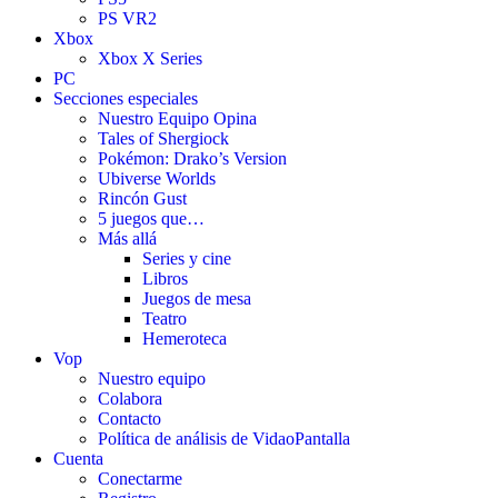
PS VR2
Xbox
Xbox X Series
PC
Secciones especiales
Nuestro Equipo Opina
Tales of Shergiock
Pokémon: Drako’s Version
Ubiverse Worlds
Rincón Gust
5 juegos que…
Más allá
Series y cine
Libros
Juegos de mesa
Teatro
Hemeroteca
Vop
Nuestro equipo
Colabora
Contacto
Política de análisis de VidaoPantalla
Cuenta
Conectarme