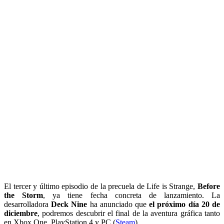
El tercer y último episodio de la precuela de Life is Strange,
Before
the Storm
, ya tiene fecha concreta de lanzamiento. La
desarrolladora
Deck Nine
ha anunciado que
el próximo día 20 de
diciembre
, podremos descubrir el final de la aventura gráfica tanto
en Xbox One, PlayStation 4 y PC (
Steam
).