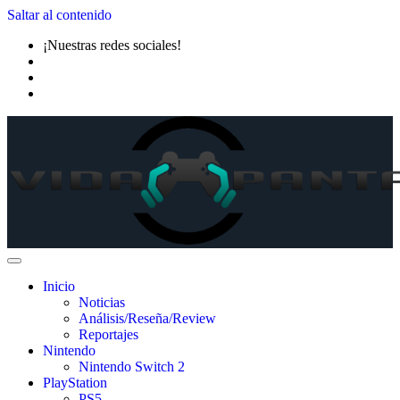
Saltar al contenido
¡Nuestras redes sociales!
Inicio
Noticias
Análisis/Reseña/Review
Reportajes
Nintendo
Nintendo Switch 2
PlayStation
PS5