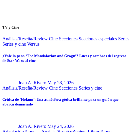
TV y Cine
Análisis/Reseña/Review
Cine
Secciones
Secciones especiales
Series
Series y cine
Versus
¿Vale la pena ‘The Mandalorian and Grogu’? Luces y sombras del regreso
de Star Wars al cine
Joan A. Rivero
May 28, 2026
Análisis/Reseña/Review
Cine
Secciones
Series y cine
Crítica de ‘Hokum’: Una atmósfera gótica brillante para un guión que
abarca demasiado
Joan A. Rivero
May 24, 2026
Adaptación Novelas
Análisis/Reseña/Review
Libros
Novelas