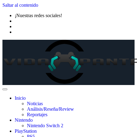
Saltar al contenido
¡Nuestras redes sociales!
Inicio
Noticias
Análisis/Reseña/Review
Reportajes
Nintendo
Nintendo Switch 2
PlayStation
PS5