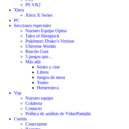
PS VR2
Xbox
Xbox X Series
PC
Secciones especiales
Nuestro Equipo Opina
Tales of Shergiock
Pokémon: Drako’s Version
Ubiverse Worlds
Rincón Gust
5 juegos que…
Más allá
Series y cine
Libros
Juegos de mesa
Teatro
Hemeroteca
Vop
Nuestro equipo
Colabora
Contacto
Política de análisis de VidaoPantalla
Cuenta
Conectarme