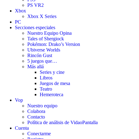
PS VR2
Xbox
Xbox X Series
PC
Secciones especiales
Nuestro Equipo Opina
Tales of Shergiock
Pokémon: Drako’s Version
Ubiverse Worlds
Rincón Gust
5 juegos que…
Más allá
Series y cine
Libros
Juegos de mesa
Teatro
Hemeroteca
Vop
Nuestro equipo
Colabora
Contacto
Política de análisis de VidaoPantalla
Cuenta
Conectarme