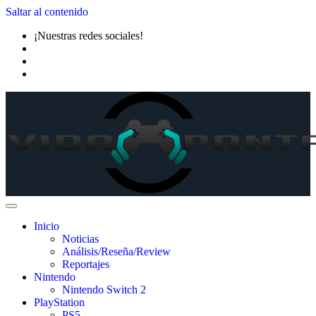
Saltar al contenido
¡Nuestras redes sociales!
Inicio
Noticias
Análisis/Reseña/Review
Reportajes
Nintendo
Nintendo Switch 2
PlayStation
PS5