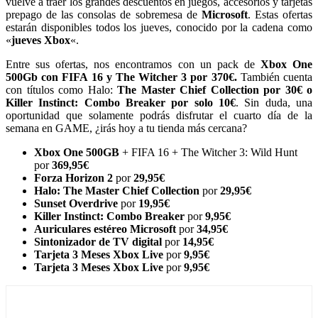
vuelve a traer los grandes descuentos en juegos, accesorios y tarjetas
prepago de las consolas de sobremesa de
Microsoft
. Estas ofertas
estarán disponibles todos los jueves, conocido por la cadena como
«
jueves Xbox
«.
Entre sus ofertas, nos encontramos con un pack de
Xbox One
500Gb con FIFA 16 y The Witcher 3 por 370€.
También cuenta
con títulos como Halo:
The Master Chief Collection por 30€ o
Killer Instinct: Combo Breaker por solo 10€
. Sin duda, una
oportunidad que solamente podrás disfrutar el cuarto día de la
semana en GAME, ¿irás hoy a tu tienda más cercana?
Xbox One 500GB
+ FIFA 16 + The Witcher 3: Wild Hunt
por
369,95€
Forza Horizon 2
por
29,95€
Halo: The Master Chief Collection
por
29,95€
Sunset Overdrive
por
19,95€
Killer Instinct: Combo Breaker
por
9,95€
Auriculares estéreo Microsoft
por
34,95€
Sintonizador de TV digital
por
14,95€
Tarjeta 3 Meses Xbox Live
por
9,95€
Tarjeta 3 Meses Xbox Live
por
9,95€