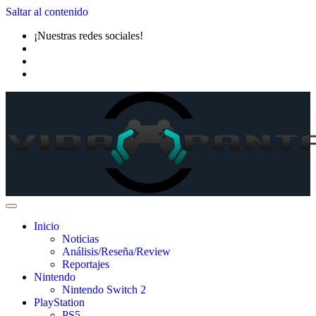
Saltar al contenido
¡Nuestras redes sociales!
Inicio
Noticias
Análisis/Reseña/Review
Reportajes
Nintendo
Nintendo Switch 2
PlayStation
PS5