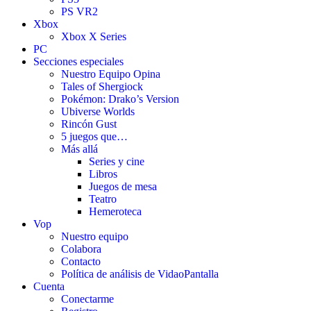
PS VR2
Xbox
Xbox X Series
PC
Secciones especiales
Nuestro Equipo Opina
Tales of Shergiock
Pokémon: Drako’s Version
Ubiverse Worlds
Rincón Gust
5 juegos que…
Más allá
Series y cine
Libros
Juegos de mesa
Teatro
Hemeroteca
Vop
Nuestro equipo
Colabora
Contacto
Política de análisis de VidaoPantalla
Cuenta
Conectarme