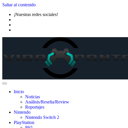
Saltar al contenido
¡Nuestras redes sociales!
Inicio
Noticias
Análisis/Reseña/Review
Reportajes
Nintendo
Nintendo Switch 2
PlayStation
PS5