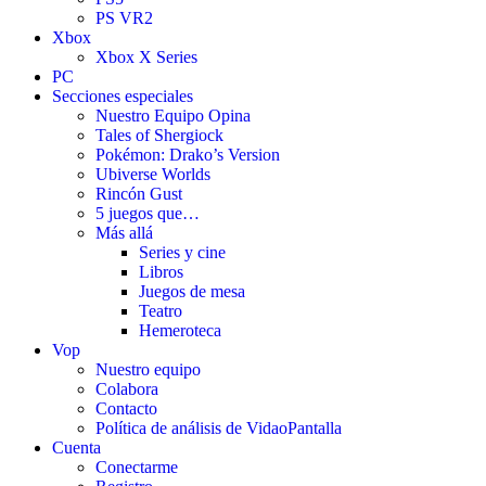
PS VR2
Xbox
Xbox X Series
PC
Secciones especiales
Nuestro Equipo Opina
Tales of Shergiock
Pokémon: Drako’s Version
Ubiverse Worlds
Rincón Gust
5 juegos que…
Más allá
Series y cine
Libros
Juegos de mesa
Teatro
Hemeroteca
Vop
Nuestro equipo
Colabora
Contacto
Política de análisis de VidaoPantalla
Cuenta
Conectarme