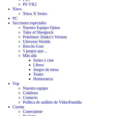
PS VR2
Xbox
Xbox X Series
PC
Secciones especiales
Nuestro Equipo Opina
Tales of Shergiock
Pokémon: Drako’s Version
Ubiverse Worlds
Rincón Gust
5 juegos que…
Más allá
Series y cine
Libros
Juegos de mesa
Teatro
Hemeroteca
Vop
Nuestro equipo
Colabora
Contacto
Política de análisis de VidaoPantalla
Cuenta
Conectarme