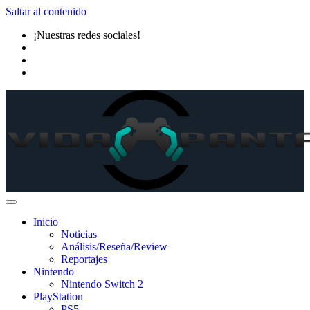
Saltar al contenido
¡Nuestras redes sociales!
Inicio
Noticias
Análisis/Reseña/Review
Reportajes
Nintendo
Nintendo Switch 2
PlayStation
PS5