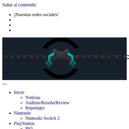
Saltar al contenido
¡Nuestras redes sociales!
Inicio
Noticias
Análisis/Reseña/Review
Reportajes
Nintendo
Nintendo Switch 2
PlayStation
PS5