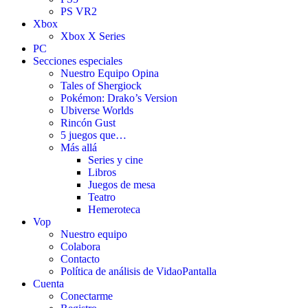
PS VR2
Xbox
Xbox X Series
PC
Secciones especiales
Nuestro Equipo Opina
Tales of Shergiock
Pokémon: Drako’s Version
Ubiverse Worlds
Rincón Gust
5 juegos que…
Más allá
Series y cine
Libros
Juegos de mesa
Teatro
Hemeroteca
Vop
Nuestro equipo
Colabora
Contacto
Política de análisis de VidaoPantalla
Cuenta
Conectarme