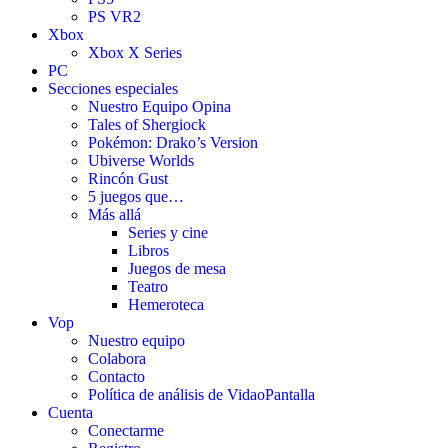
PS VR2
Xbox
Xbox X Series
PC
Secciones especiales
Nuestro Equipo Opina
Tales of Shergiock
Pokémon: Drako’s Version
Ubiverse Worlds
Rincón Gust
5 juegos que…
Más allá
Series y cine
Libros
Juegos de mesa
Teatro
Hemeroteca
Vop
Nuestro equipo
Colabora
Contacto
Política de análisis de VidaoPantalla
Cuenta
Conectarme