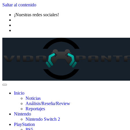
Saltar al contenido
¡Nuestras redes sociales!
Inicio
Noticias
Análisis/Reseña/Review
Reportajes
Nintendo
Nintendo Switch 2
PlayStation
PS5