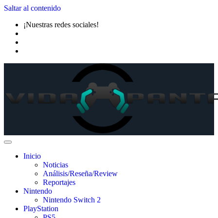
Saltar al contenido
¡Nuestras redes sociales!
Inicio
Noticias
Análisis/Reseña/Review
Reportajes
Nintendo
Nintendo Switch 2
PlayStation
PS5