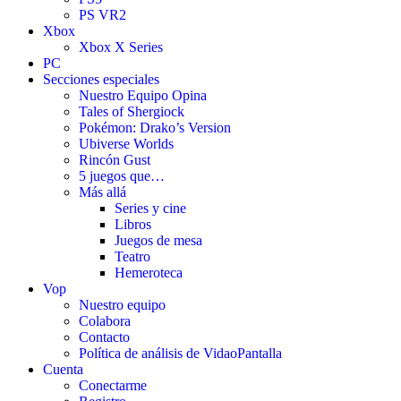
PS VR2
Xbox
Xbox X Series
PC
Secciones especiales
Nuestro Equipo Opina
Tales of Shergiock
Pokémon: Drako’s Version
Ubiverse Worlds
Rincón Gust
5 juegos que…
Más allá
Series y cine
Libros
Juegos de mesa
Teatro
Hemeroteca
Vop
Nuestro equipo
Colabora
Contacto
Política de análisis de VidaoPantalla
Cuenta
Conectarme