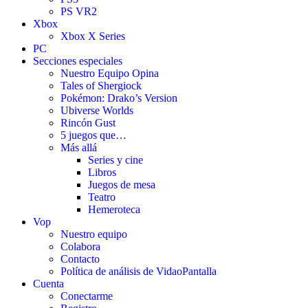
PS VR2
Xbox
Xbox X Series
PC
Secciones especiales
Nuestro Equipo Opina
Tales of Shergiock
Pokémon: Drako’s Version
Ubiverse Worlds
Rincón Gust
5 juegos que…
Más allá
Series y cine
Libros
Juegos de mesa
Teatro
Hemeroteca
Vop
Nuestro equipo
Colabora
Contacto
Política de análisis de VidaoPantalla
Cuenta
Conectarme