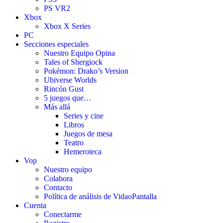
PS VR2
Xbox
Xbox X Series
PC
Secciones especiales
Nuestro Equipo Opina
Tales of Shergiock
Pokémon: Drako’s Version
Ubiverse Worlds
Rincón Gust
5 juegos que…
Más allá
Series y cine
Libros
Juegos de mesa
Teatro
Hemeroteca
Vop
Nuestro equipo
Colabora
Contacto
Política de análisis de VidaoPantalla
Cuenta
Conectarme