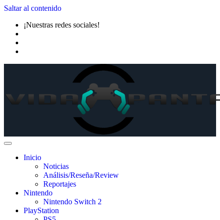
Saltar al contenido
¡Nuestras redes sociales!
Inicio
Noticias
Análisis/Reseña/Review
Reportajes
Nintendo
Nintendo Switch 2
PlayStation
PS5