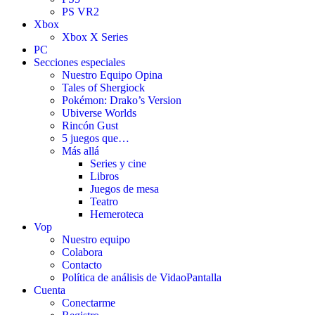
PS VR2
Xbox
Xbox X Series
PC
Secciones especiales
Nuestro Equipo Opina
Tales of Shergiock
Pokémon: Drako’s Version
Ubiverse Worlds
Rincón Gust
5 juegos que…
Más allá
Series y cine
Libros
Juegos de mesa
Teatro
Hemeroteca
Vop
Nuestro equipo
Colabora
Contacto
Política de análisis de VidaoPantalla
Cuenta
Conectarme