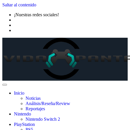
Saltar al contenido
¡Nuestras redes sociales!
Inicio
Noticias
Análisis/Reseña/Review
Reportajes
Nintendo
Nintendo Switch 2
PlayStation
PS5