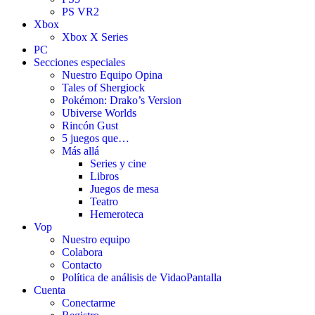
PS VR2
Xbox
Xbox X Series
PC
Secciones especiales
Nuestro Equipo Opina
Tales of Shergiock
Pokémon: Drako’s Version
Ubiverse Worlds
Rincón Gust
5 juegos que…
Más allá
Series y cine
Libros
Juegos de mesa
Teatro
Hemeroteca
Vop
Nuestro equipo
Colabora
Contacto
Política de análisis de VidaoPantalla
Cuenta
Conectarme