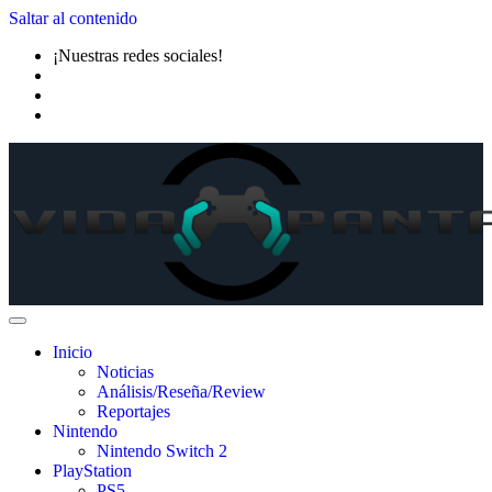
Saltar al contenido
¡Nuestras redes sociales!
Inicio
Noticias
Análisis/Reseña/Review
Reportajes
Nintendo
Nintendo Switch 2
PlayStation
PS5