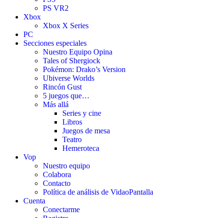
PS VR2
Xbox
Xbox X Series
PC
Secciones especiales
Nuestro Equipo Opina
Tales of Shergiock
Pokémon: Drako’s Version
Ubiverse Worlds
Rincón Gust
5 juegos que…
Más allá
Series y cine
Libros
Juegos de mesa
Teatro
Hemeroteca
Vop
Nuestro equipo
Colabora
Contacto
Política de análisis de VidaoPantalla
Cuenta
Conectarme