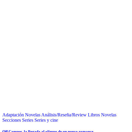
Adaptación Novelas
Análisis/Reseña/Review
Libros
Novelas
Secciones
Series
Series y cine
Off Campus, la llegada al olimpo de un nuevo romance