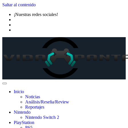
Saltar al contenido
¡Nuestras redes sociales!
Inicio
Noticias
Análisis/Reseña/Review
Reportajes
Nintendo
Nintendo Switch 2
PlayStation
PS5