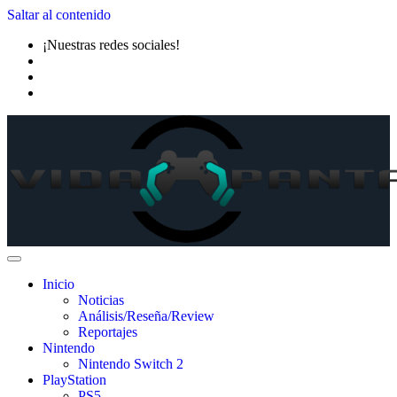
Saltar al contenido
¡Nuestras redes sociales!
Inicio
Noticias
Análisis/Reseña/Review
Reportajes
Nintendo
Nintendo Switch 2
PlayStation
PS5