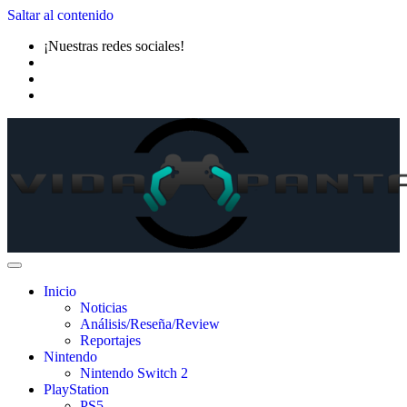
Saltar al contenido
¡Nuestras redes sociales!
Inicio
Noticias
Análisis/Reseña/Review
Reportajes
Nintendo
Nintendo Switch 2
PlayStation
PS5