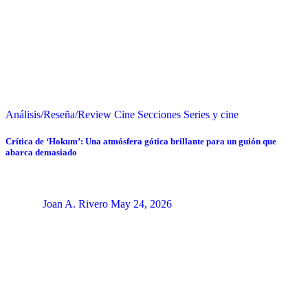
Análisis/Reseña/Review
Cine
Secciones
Series y cine
Crítica de ‘Hokum’: Una atmósfera gótica brillante para un guión que
abarca demasiado
Joan A. Rivero
May 24, 2026