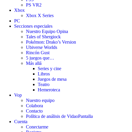
PS VR2
Xbox
Xbox X Series
PC
Secciones especiales
Nuestro Equipo Opina
Tales of Shergiock
Pokémon: Drako’s Version
Ubiverse Worlds
Rincón Gust
5 juegos que…
Más allá
Series y cine
Libros
Juegos de mesa
Teatro
Hemeroteca
Vop
Nuestro equipo
Colabora
Contacto
Política de análisis de VidaoPantalla
Cuenta
Conectarme