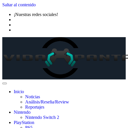
Saltar al contenido
¡Nuestras redes sociales!
Inicio
Noticias
Análisis/Reseña/Review
Reportajes
Nintendo
Nintendo Switch 2
PlayStation
PS5