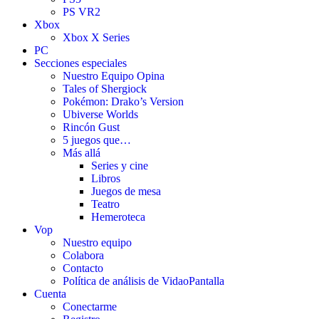
PS VR2
Xbox
Xbox X Series
PC
Secciones especiales
Nuestro Equipo Opina
Tales of Shergiock
Pokémon: Drako’s Version
Ubiverse Worlds
Rincón Gust
5 juegos que…
Más allá
Series y cine
Libros
Juegos de mesa
Teatro
Hemeroteca
Vop
Nuestro equipo
Colabora
Contacto
Política de análisis de VidaoPantalla
Cuenta
Conectarme