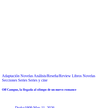
Adaptación Novelas
Análisis/Reseña/Review
Libros
Novelas
Secciones
Series
Series y cine
Off Campus, la llegada al olimpo de un nuevo romance
Drako1909
May 11, 2026