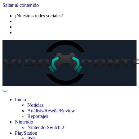
Saltar al contenido
¡Nuestras redes sociales!
Inicio
Noticias
Análisis/Reseña/Review
Reportajes
Nintendo
Nintendo Switch 2
PlayStation
PS5