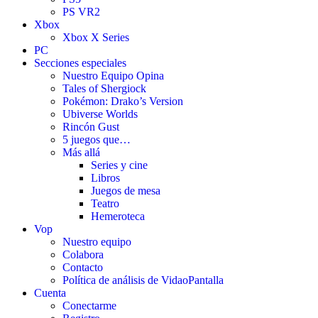
PS VR2
Xbox
Xbox X Series
PC
Secciones especiales
Nuestro Equipo Opina
Tales of Shergiock
Pokémon: Drako’s Version
Ubiverse Worlds
Rincón Gust
5 juegos que…
Más allá
Series y cine
Libros
Juegos de mesa
Teatro
Hemeroteca
Vop
Nuestro equipo
Colabora
Contacto
Política de análisis de VidaoPantalla
Cuenta
Conectarme