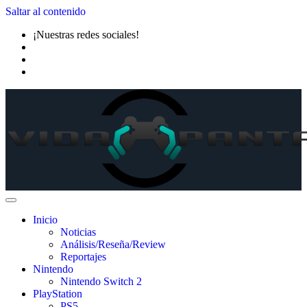
Saltar al contenido
¡Nuestras redes sociales!
Inicio
Noticias
Análisis/Reseña/Review
Reportajes
Nintendo
Nintendo Switch 2
PlayStation
PS5