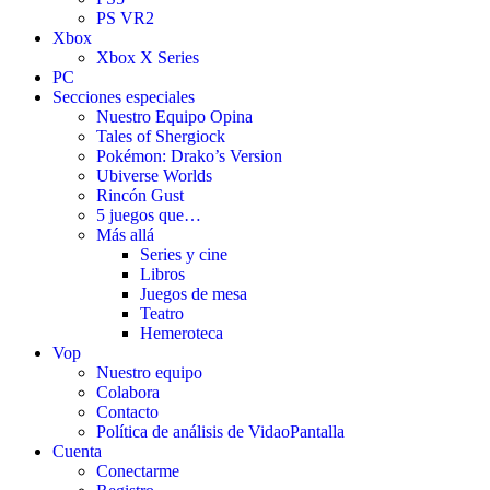
PS VR2
Xbox
Xbox X Series
PC
Secciones especiales
Nuestro Equipo Opina
Tales of Shergiock
Pokémon: Drako’s Version
Ubiverse Worlds
Rincón Gust
5 juegos que…
Más allá
Series y cine
Libros
Juegos de mesa
Teatro
Hemeroteca
Vop
Nuestro equipo
Colabora
Contacto
Política de análisis de VidaoPantalla
Cuenta
Conectarme