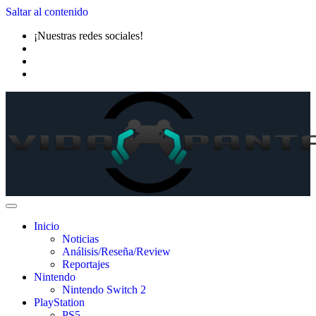
Saltar al contenido
¡Nuestras redes sociales!
Inicio
Noticias
Análisis/Reseña/Review
Reportajes
Nintendo
Nintendo Switch 2
PlayStation
PS5