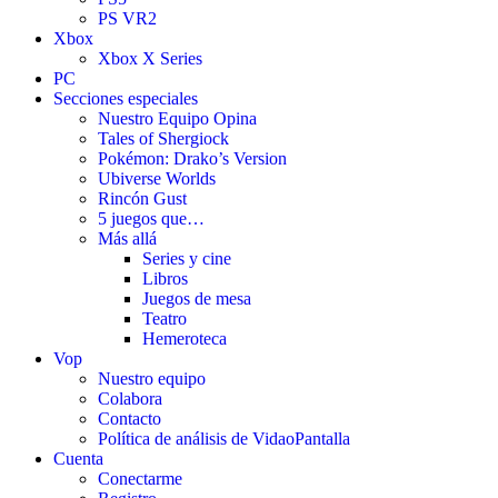
PS VR2
Xbox
Xbox X Series
PC
Secciones especiales
Nuestro Equipo Opina
Tales of Shergiock
Pokémon: Drako’s Version
Ubiverse Worlds
Rincón Gust
5 juegos que…
Más allá
Series y cine
Libros
Juegos de mesa
Teatro
Hemeroteca
Vop
Nuestro equipo
Colabora
Contacto
Política de análisis de VidaoPantalla
Cuenta
Conectarme