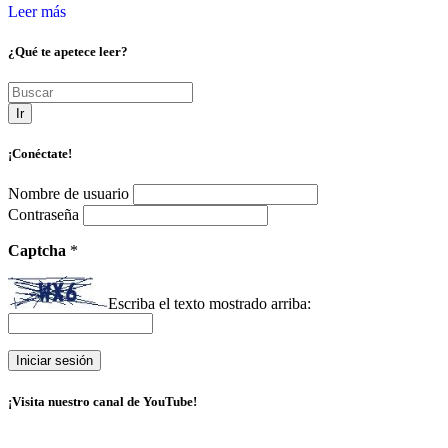
Leer más
¿Qué te apetece leer?
Ir
¡Conéctate!
Nombre de usuario
Contraseña
Captcha
*
Escriba el texto mostrado arriba:
¡Visita nuestro canal de YouTube!