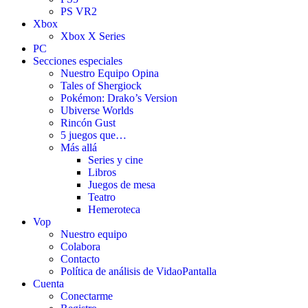
PS VR2
Xbox
Xbox X Series
PC
Secciones especiales
Nuestro Equipo Opina
Tales of Shergiock
Pokémon: Drako’s Version
Ubiverse Worlds
Rincón Gust
5 juegos que…
Más allá
Series y cine
Libros
Juegos de mesa
Teatro
Hemeroteca
Vop
Nuestro equipo
Colabora
Contacto
Política de análisis de VidaoPantalla
Cuenta
Conectarme