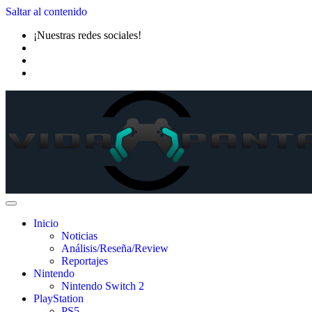
Saltar al contenido
¡Nuestras redes sociales!
Inicio
Noticias
Análisis/Reseña/Review
Reportajes
Nintendo
Nintendo Switch 2
PlayStation
PS5