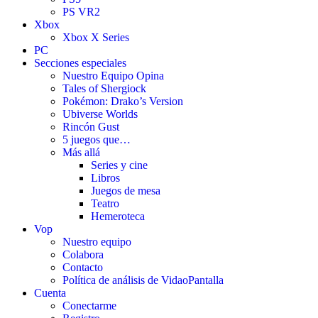
PS VR2
Xbox
Xbox X Series
PC
Secciones especiales
Nuestro Equipo Opina
Tales of Shergiock
Pokémon: Drako’s Version
Ubiverse Worlds
Rincón Gust
5 juegos que…
Más allá
Series y cine
Libros
Juegos de mesa
Teatro
Hemeroteca
Vop
Nuestro equipo
Colabora
Contacto
Política de análisis de VidaoPantalla
Cuenta
Conectarme