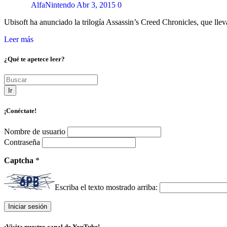
AlfaNintendo
Abr 3, 2015
0
Ubisoft ha anunciado la trilogía Assassin’s Creed Chronicles, que lle
Leer más
¿Qué te apetece leer?
Ir
¡Conéctate!
Nombre de usuario
Contraseña
Captcha
*
Escriba el texto mostrado arriba:
¡Visita nuestro canal de YouTube!