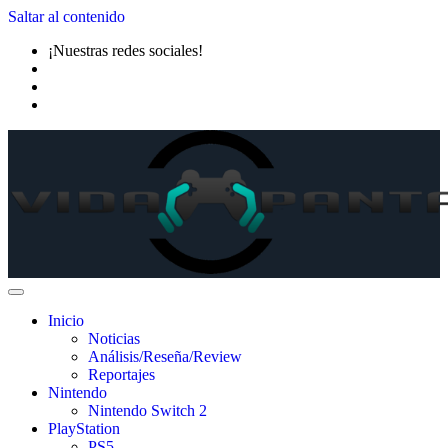
Saltar al contenido
¡Nuestras redes sociales!
Inicio
Noticias
Análisis/Reseña/Review
Reportajes
Nintendo
Nintendo Switch 2
PlayStation
PS5