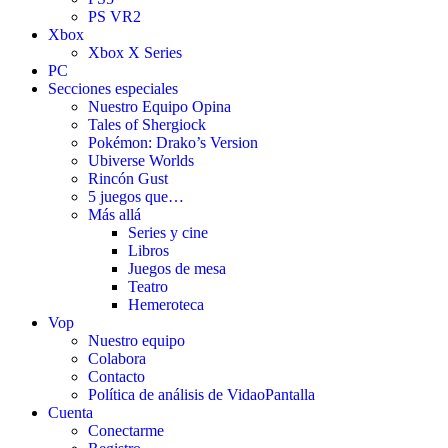
PS VR2
Xbox
Xbox X Series
PC
Secciones especiales
Nuestro Equipo Opina
Tales of Shergiock
Pokémon: Drako’s Version
Ubiverse Worlds
Rincón Gust
5 juegos que…
Más allá
Series y cine
Libros
Juegos de mesa
Teatro
Hemeroteca
Vop
Nuestro equipo
Colabora
Contacto
Política de análisis de VidaoPantalla
Cuenta
Conectarme