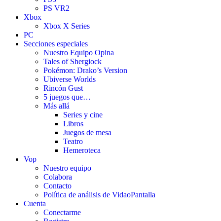
PS VR2
Xbox
Xbox X Series
PC
Secciones especiales
Nuestro Equipo Opina
Tales of Shergiock
Pokémon: Drako’s Version
Ubiverse Worlds
Rincón Gust
5 juegos que…
Más allá
Series y cine
Libros
Juegos de mesa
Teatro
Hemeroteca
Vop
Nuestro equipo
Colabora
Contacto
Política de análisis de VidaoPantalla
Cuenta
Conectarme