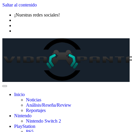
Saltar al contenido
¡Nuestras redes sociales!
Inicio
Noticias
Análisis/Reseña/Review
Reportajes
Nintendo
Nintendo Switch 2
PlayStation
PS5