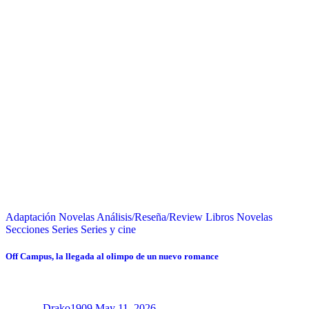
Adaptación Novelas
Análisis/Reseña/Review
Libros
Novelas
Secciones
Series
Series y cine
Off Campus, la llegada al olimpo de un nuevo romance
Drako1909
May 11, 2026