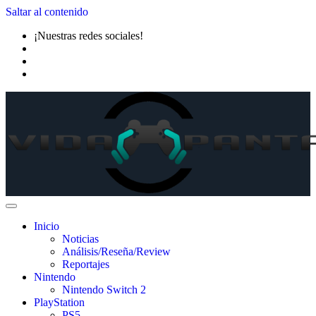
Saltar al contenido
¡Nuestras redes sociales!
Inicio
Noticias
Análisis/Reseña/Review
Reportajes
Nintendo
Nintendo Switch 2
PlayStation
PS5