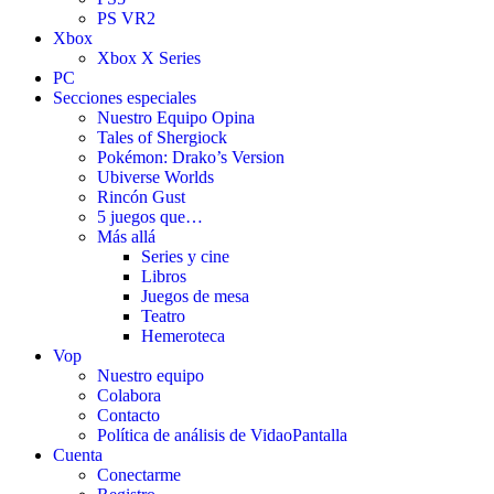
PS VR2
Xbox
Xbox X Series
PC
Secciones especiales
Nuestro Equipo Opina
Tales of Shergiock
Pokémon: Drako’s Version
Ubiverse Worlds
Rincón Gust
5 juegos que…
Más allá
Series y cine
Libros
Juegos de mesa
Teatro
Hemeroteca
Vop
Nuestro equipo
Colabora
Contacto
Política de análisis de VidaoPantalla
Cuenta
Conectarme