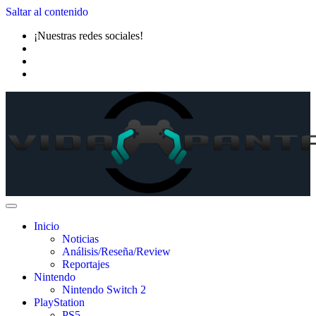
Saltar al contenido
¡Nuestras redes sociales!
Inicio
Noticias
Análisis/Reseña/Review
Reportajes
Nintendo
Nintendo Switch 2
PlayStation
PS5