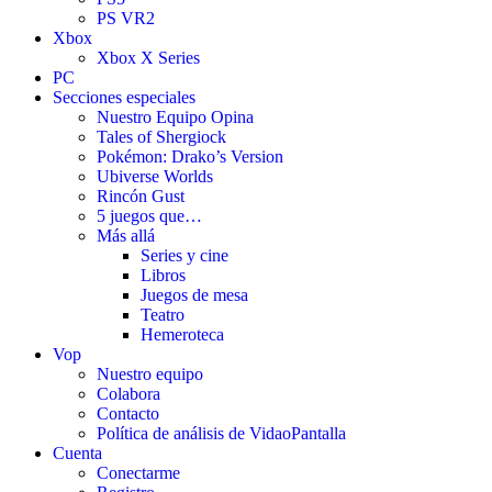
PS VR2
Xbox
Xbox X Series
PC
Secciones especiales
Nuestro Equipo Opina
Tales of Shergiock
Pokémon: Drako’s Version
Ubiverse Worlds
Rincón Gust
5 juegos que…
Más allá
Series y cine
Libros
Juegos de mesa
Teatro
Hemeroteca
Vop
Nuestro equipo
Colabora
Contacto
Política de análisis de VidaoPantalla
Cuenta
Conectarme