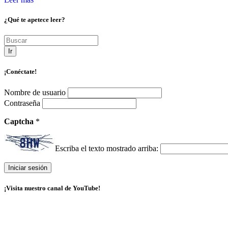
¿Qué te apetece leer?
Ir
¡Conéctate!
Nombre de usuario
Contraseña
Captcha
*
Escriba el texto mostrado arriba:
¡Visita nuestro canal de YouTube!