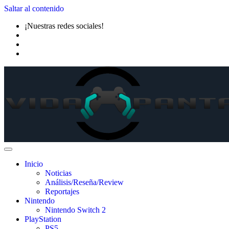
Saltar al contenido
¡Nuestras redes sociales!
Inicio
Noticias
Análisis/Reseña/Review
Reportajes
Nintendo
Nintendo Switch 2
PlayStation
PS5