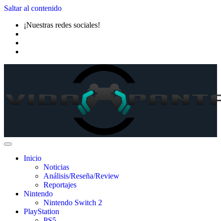
Saltar al contenido
¡Nuestras redes sociales!
Inicio
Noticias
Análisis/Reseña/Review
Reportajes
Nintendo
Nintendo Switch 2
PlayStation
PS5