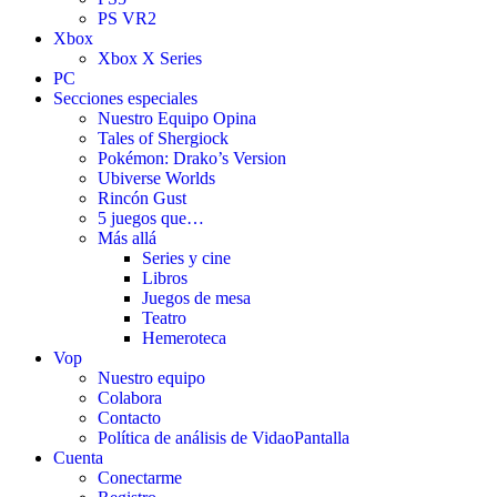
PS VR2
Xbox
Xbox X Series
PC
Secciones especiales
Nuestro Equipo Opina
Tales of Shergiock
Pokémon: Drako’s Version
Ubiverse Worlds
Rincón Gust
5 juegos que…
Más allá
Series y cine
Libros
Juegos de mesa
Teatro
Hemeroteca
Vop
Nuestro equipo
Colabora
Contacto
Política de análisis de VidaoPantalla
Cuenta
Conectarme