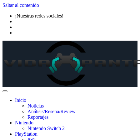
Saltar al contenido
¡Nuestras redes sociales!
Inicio
Noticias
Análisis/Reseña/Review
Reportajes
Nintendo
Nintendo Switch 2
PlayStation
PS5