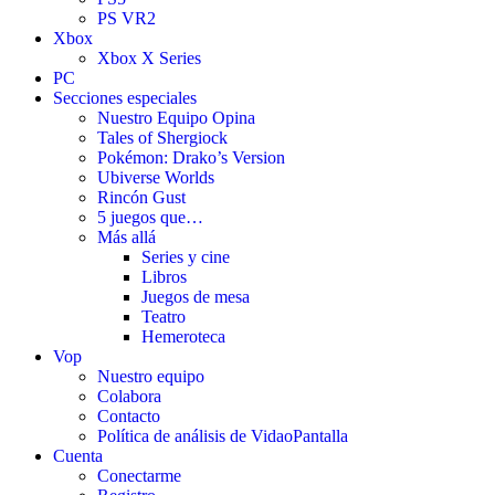
PS VR2
Xbox
Xbox X Series
PC
Secciones especiales
Nuestro Equipo Opina
Tales of Shergiock
Pokémon: Drako’s Version
Ubiverse Worlds
Rincón Gust
5 juegos que…
Más allá
Series y cine
Libros
Juegos de mesa
Teatro
Hemeroteca
Vop
Nuestro equipo
Colabora
Contacto
Política de análisis de VidaoPantalla
Cuenta
Conectarme