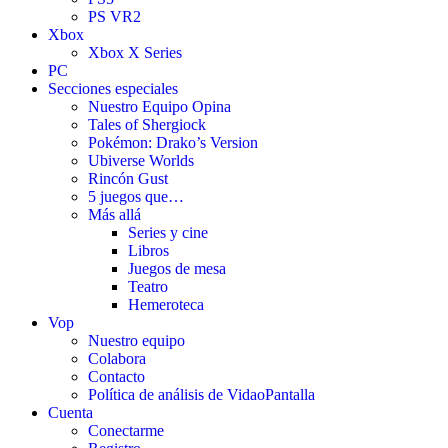
PS VR2
Xbox
Xbox X Series
PC
Secciones especiales
Nuestro Equipo Opina
Tales of Shergiock
Pokémon: Drako’s Version
Ubiverse Worlds
Rincón Gust
5 juegos que…
Más allá
Series y cine
Libros
Juegos de mesa
Teatro
Hemeroteca
Vop
Nuestro equipo
Colabora
Contacto
Política de análisis de VidaoPantalla
Cuenta
Conectarme