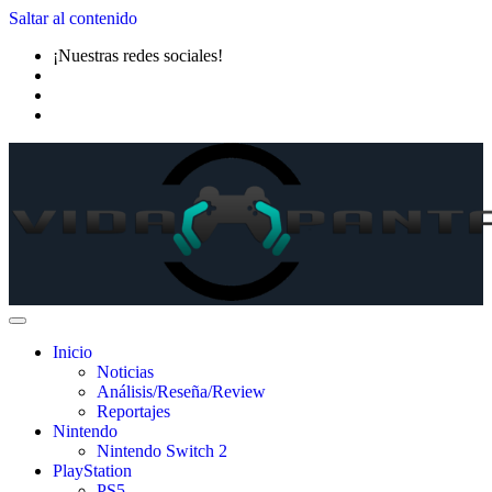
Saltar al contenido
¡Nuestras redes sociales!
Inicio
Noticias
Análisis/Reseña/Review
Reportajes
Nintendo
Nintendo Switch 2
PlayStation
PS5