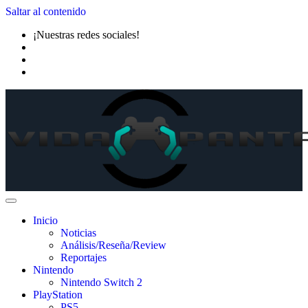
Saltar al contenido
¡Nuestras redes sociales!
Inicio
Noticias
Análisis/Reseña/Review
Reportajes
Nintendo
Nintendo Switch 2
PlayStation
PS5