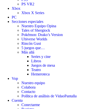
PS VR2
Xbox
Xbox X Series
PC
Secciones especiales
Nuestro Equipo Opina
Tales of Shergiock
Pokémon: Drako’s Version
Ubiverse Worlds
Rincón Gust
5 juegos que…
Más allá
Series y cine
Libros
Juegos de mesa
Teatro
Hemeroteca
Vop
Nuestro equipo
Colabora
Contacto
Política de análisis de VidaoPantalla
Cuenta
Conectarme