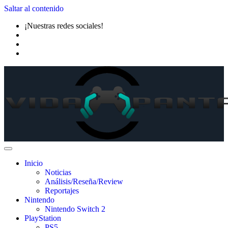
Saltar al contenido
¡Nuestras redes sociales!
Inicio
Noticias
Análisis/Reseña/Review
Reportajes
Nintendo
Nintendo Switch 2
PlayStation
PS5