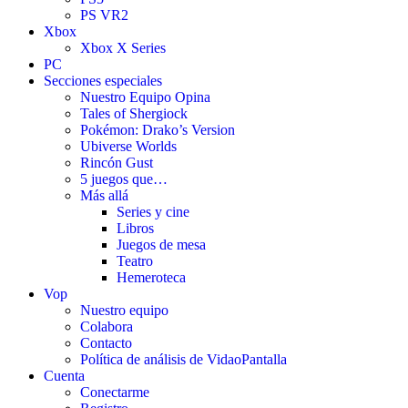
PS VR2
Xbox
Xbox X Series
PC
Secciones especiales
Nuestro Equipo Opina
Tales of Shergiock
Pokémon: Drako’s Version
Ubiverse Worlds
Rincón Gust
5 juegos que…
Más allá
Series y cine
Libros
Juegos de mesa
Teatro
Hemeroteca
Vop
Nuestro equipo
Colabora
Contacto
Política de análisis de VidaoPantalla
Cuenta
Conectarme