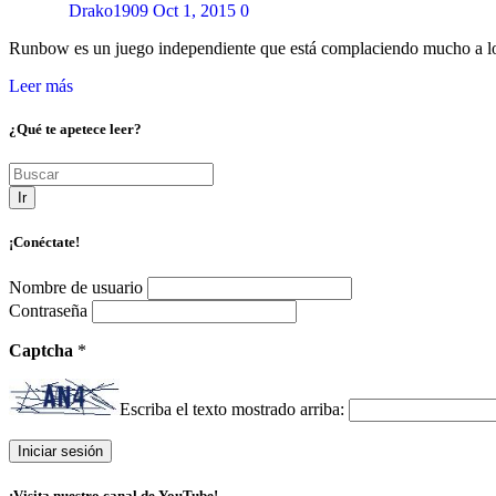
Drako1909
Oct 1, 2015
0
Runbow es un juego independiente que está complaciendo mucho a l
Leer más
¿Qué te apetece leer?
Ir
¡Conéctate!
Nombre de usuario
Contraseña
Captcha
*
Escriba el texto mostrado arriba:
¡Visita nuestro canal de YouTube!