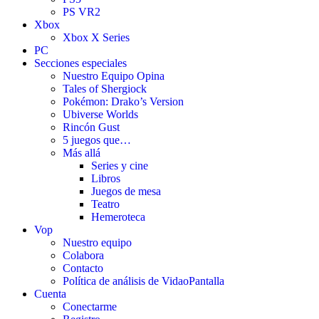
PS VR2
Xbox
Xbox X Series
PC
Secciones especiales
Nuestro Equipo Opina
Tales of Shergiock
Pokémon: Drako’s Version
Ubiverse Worlds
Rincón Gust
5 juegos que…
Más allá
Series y cine
Libros
Juegos de mesa
Teatro
Hemeroteca
Vop
Nuestro equipo
Colabora
Contacto
Política de análisis de VidaoPantalla
Cuenta
Conectarme