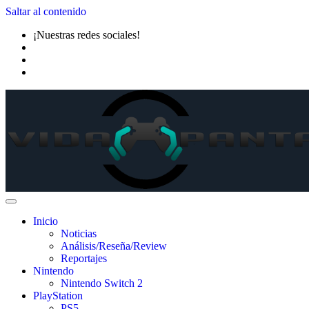
Saltar al contenido
¡Nuestras redes sociales!
Inicio
Noticias
Análisis/Reseña/Review
Reportajes
Nintendo
Nintendo Switch 2
PlayStation
PS5