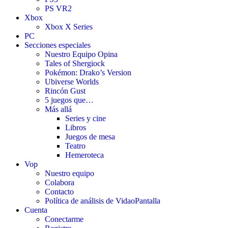
PS VR2
Xbox
Xbox X Series
PC
Secciones especiales
Nuestro Equipo Opina
Tales of Shergiock
Pokémon: Drako’s Version
Ubiverse Worlds
Rincón Gust
5 juegos que…
Más allá
Series y cine
Libros
Juegos de mesa
Teatro
Hemeroteca
Vop
Nuestro equipo
Colabora
Contacto
Política de análisis de VidaoPantalla
Cuenta
Conectarme