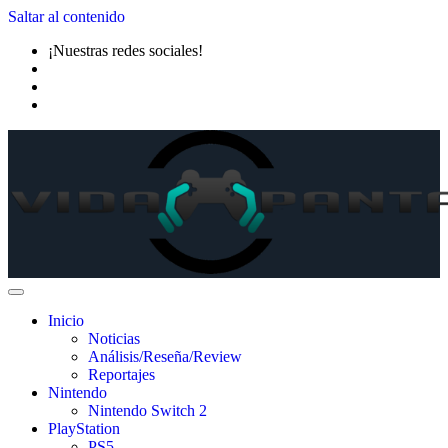
Saltar al contenido
¡Nuestras redes sociales!
Inicio
Noticias
Análisis/Reseña/Review
Reportajes
Nintendo
Nintendo Switch 2
PlayStation
PS5