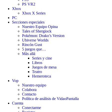
PS VR2
Xbox
Xbox X Series
PC
Secciones especiales
Nuestro Equipo Opina
Tales of Shergiock
Pokémon: Drako’s Version
Ubiverse Worlds
Rincón Gust
5 juegos que…
Más allá
Series y cine
Libros
Juegos de mesa
Teatro
Hemeroteca
Vop
Nuestro equipo
Colabora
Contacto
Política de análisis de VidaoPantalla
Cuenta
Conectarme