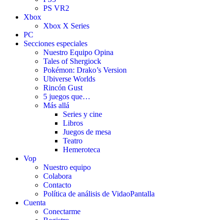
PS VR2
Xbox
Xbox X Series
PC
Secciones especiales
Nuestro Equipo Opina
Tales of Shergiock
Pokémon: Drako’s Version
Ubiverse Worlds
Rincón Gust
5 juegos que…
Más allá
Series y cine
Libros
Juegos de mesa
Teatro
Hemeroteca
Vop
Nuestro equipo
Colabora
Contacto
Política de análisis de VidaoPantalla
Cuenta
Conectarme