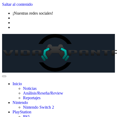
Saltar al contenido
¡Nuestras redes sociales!
Inicio
Noticias
Análisis/Reseña/Review
Reportajes
Nintendo
Nintendo Switch 2
PlayStation
PS5