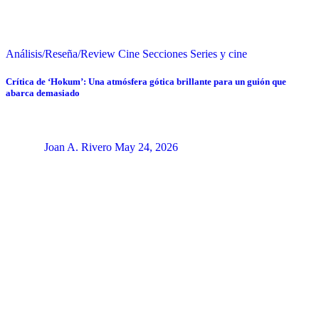
Análisis/Reseña/Review
Cine
Secciones
Series y cine
Crítica de ‘Hokum’: Una atmósfera gótica brillante para un guión que
abarca demasiado
Joan A. Rivero
May 24, 2026