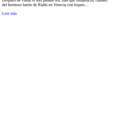
Después de visitar el año pasado los, más que románticos, canales
del hermoso barrio de Rialto en Venecia con toques…
Leer más