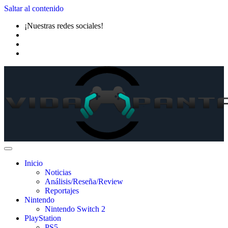
Saltar al contenido
¡Nuestras redes sociales!
Inicio
Noticias
Análisis/Reseña/Review
Reportajes
Nintendo
Nintendo Switch 2
PlayStation
PS5