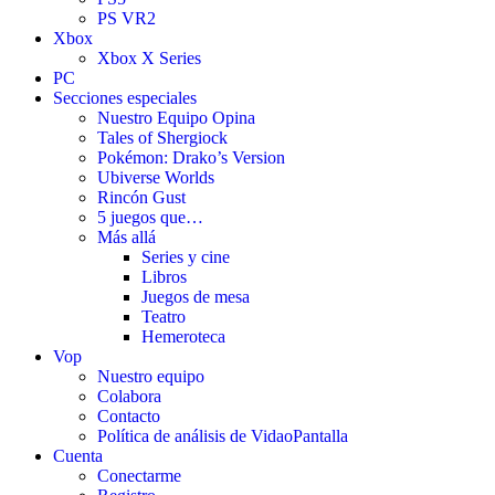
PS VR2
Xbox
Xbox X Series
PC
Secciones especiales
Nuestro Equipo Opina
Tales of Shergiock
Pokémon: Drako’s Version
Ubiverse Worlds
Rincón Gust
5 juegos que…
Más allá
Series y cine
Libros
Juegos de mesa
Teatro
Hemeroteca
Vop
Nuestro equipo
Colabora
Contacto
Política de análisis de VidaoPantalla
Cuenta
Conectarme