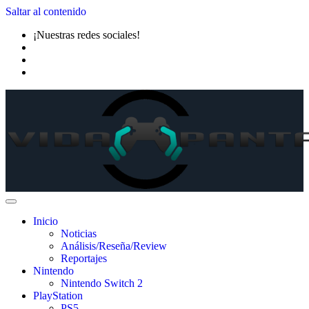
Saltar al contenido
¡Nuestras redes sociales!
Inicio
Noticias
Análisis/Reseña/Review
Reportajes
Nintendo
Nintendo Switch 2
PlayStation
PS5