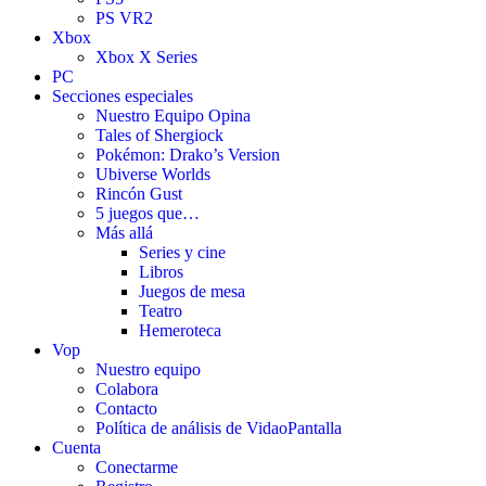
PS VR2
Xbox
Xbox X Series
PC
Secciones especiales
Nuestro Equipo Opina
Tales of Shergiock
Pokémon: Drako’s Version
Ubiverse Worlds
Rincón Gust
5 juegos que…
Más allá
Series y cine
Libros
Juegos de mesa
Teatro
Hemeroteca
Vop
Nuestro equipo
Colabora
Contacto
Política de análisis de VidaoPantalla
Cuenta
Conectarme